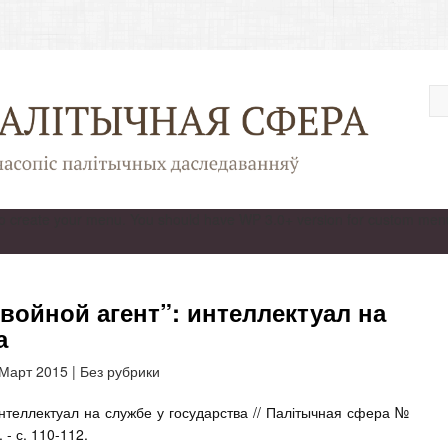
 create your menu. You should have WP 3.0+ version for custom menu
войной агент”: интеллектуал на
а
 Март 2015
|
Без рубрики
интеллектуал на службе у государства // Палітычная сфера №
 - с. 110-112.