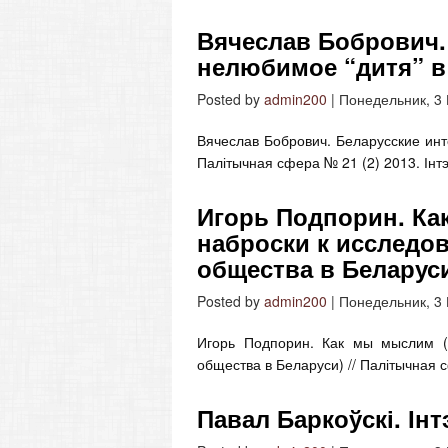
Вячеслав Бобрович.
нелюбимое “дитя” в
Posted by
admin200
|
Понедельник, 3
Вячеслав Бобрович. Беларусские инт
Палітычная сфера № 21 (2) 2013. Інтэ
Игорь Подпорин. Ка
наброски к исследо
общества в Беларус
Posted by
admin200
|
Понедельник, 3
Игорь Подпорин. Как мы мыслим (
общества в Беларуси) // Палітычная с
Павал Баркоўскі. Ін