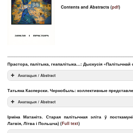
Contents and Abstracts (
pdf
)
____________________________________________________
Прастора, палітыка, геапалітыка…: Дыскусія «Палітычнай
Анатацыя / Abstract
Анатацыя(BLR)
Татьяна Касперски. Чернобыль: коллективные представле
Abstract(EN)
Анатацыя / Abstract
Анатацыя(BLR)
Ірміна Матанітэ. Старая палітычная эліта ў посткамун
Латвія, Літва і Польшча)
(
Full text
)
Abstract(EN)