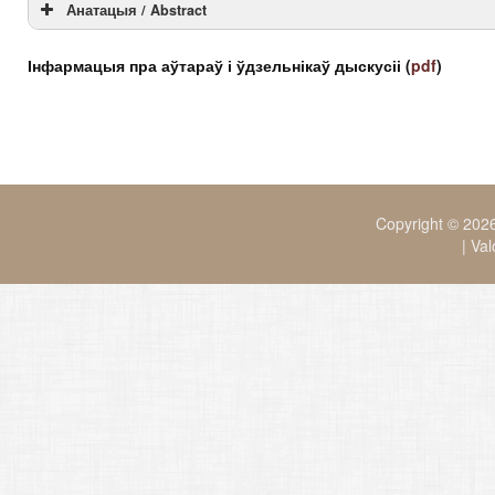
Анатацыя / Abstract
Анатацыя(BLR)
Інфармацыя пра аўтараў і ўдзельнікаў дыскусіі
(
pdf
)
Abstract(EN)
Copyright © 20
|
Va