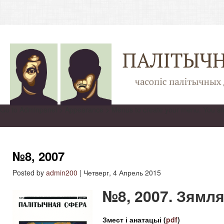
Go to Adminpanel > Appearance > Menus to create your menu. You sh
№8, 2007
Posted by
admin200
|
Четверг, 4 Апрель 2015
№8, 2007. Зямля
Змест і анатацыі (
pdf
)