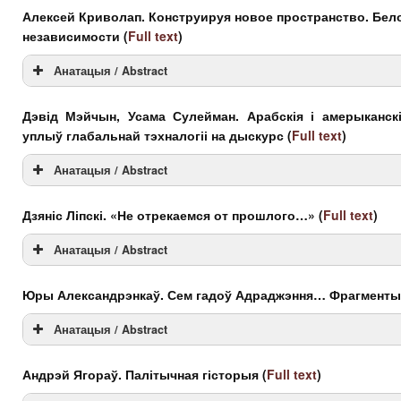
Анатацыя(BLR)
Алексей Криволап. Конструируя новое пространство. Бел
независимости
(
Full text
)
Abstract(EN)
Анатацыя / Abstract
Анатацыя(BLR)
Дэвід Мэйчын, Усама Сулейман. Арабскія і амерыканск
уплыў глабальнай тэхналогіі на дыскурс
(
Full text
)
Abstract(EN)
Анатацыя / Abstract
Анатацыя(BLR)
Дзяніс Ліпскі. «Не отрекаемся от прошлого…»
(
Full text
)
Abstract(EN)
Анатацыя / Abstract
Анатацыя(BLR)
Юры Александрэнкаў. Сем гадоў Адраджэння… Фрагменты 
Abstract(EN)
Анатацыя / Abstract
Анатацыя(BLR)
Андрэй Ягораў. Палітычная гісторыя
(
Full text
)
Abstract(EN)