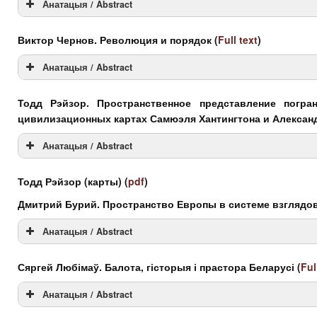
Анатацыя / Abstract
Анатацыя(BLR)
Виктор Чернов. Революция и порядок
(
Full text
)
Abstract(EN)
Анатацыя / Abstract
Анатацыя(BLR)
Тодд Рэйзор. Пространственное представление погра
цивилизационных картах Самюэля Хантингтона и Алексан
Abstract(EN)
Анатацыя / Abstract
Анатацыя(BLR)
Тодд Рэйзор (карты)
(
pdf
)
Abstract(EN)
Дмитрий Бурий. Пространство Европы в системе взглядо
Анатацыя / Abstract
Анатацыя(BLR)
Сяргей Любімаў. Балота, гісторыя і прастора Беларусі
(
Ful
Abstract(EN)
Анатацыя / Abstract